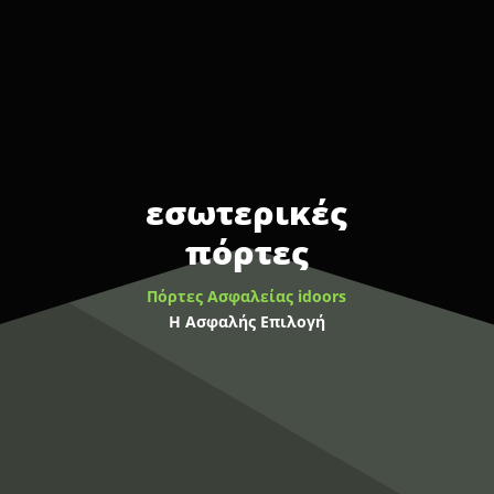
εσωτερικές
πόρτες
Πόρτες Ασφαλείας idoors
Η Ασφαλής Επιλογή