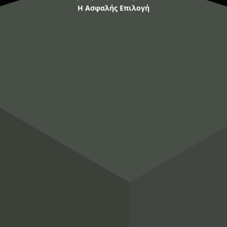
Η Ασφαλής Επιλογή